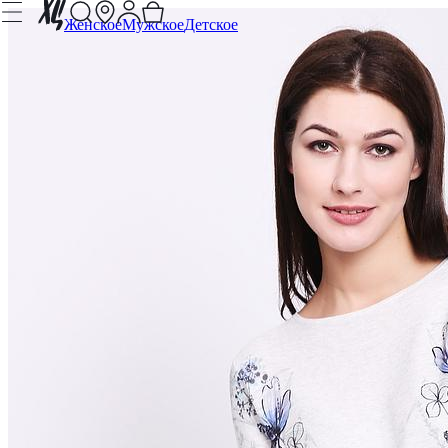
Женское
Мужское
Детское