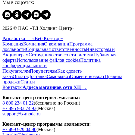
Мы в соцсетях:
2026 © ПАО «ТД Холдинг-Центр»
Разработка — «Веб Креатор»
Компания
Компания
О компании
Программа
лояльности
Социальная ответственность
Инвесторам и
Акционерам
Сотрудничество со стилистами
Публичная
оферта
Использование файлов cookies
Политика
конфиденциальности
Покупателям
Покупателям
Как сделать
заказ
Оплата
Доставка
Cамовывоз
Обмен и возврат
Правила
продажи
Статьи
Контакты
Адреса магазинов сети ХЦ →
Контакт–центр интернет-магазина:
8 800 234 01 22
(бесплатно по России)
+7 495 933 74 93
(Москва)
support@x-moda.ru
Контакт–центр программы лояльности:
+7 499 929 04 90
(Москва)
Loyalty@hcdom.ru