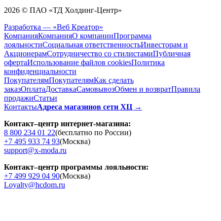
2026 © ПАО «ТД Холдинг-Центр»
Разработка — «Веб Креатор»
Компания
Компания
О компании
Программа
лояльности
Социальная ответственность
Инвесторам и
Акционерам
Сотрудничество со стилистами
Публичная
оферта
Использование файлов cookies
Политика
конфиденциальности
Покупателям
Покупателям
Как сделать
заказ
Оплата
Доставка
Cамовывоз
Обмен и возврат
Правила
продажи
Статьи
Контакты
Адреса магазинов сети ХЦ →
Контакт–центр интернет-магазина:
8 800 234 01 22
(бесплатно по России)
+7 495 933 74 93
(Москва)
support@x-moda.ru
Контакт–центр программы лояльности:
+7 499 929 04 90
(Москва)
Loyalty@hcdom.ru