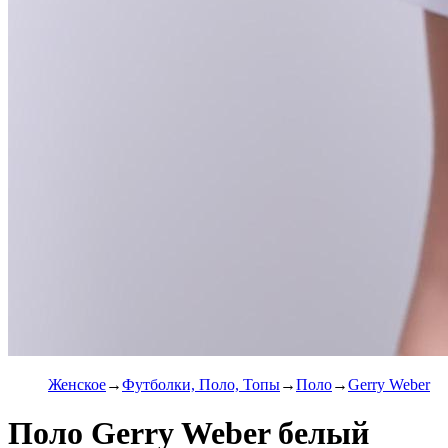
Женское
Футболки, Поло, Топы
Поло
Gerry Weber
Поло Gerry Weber белый