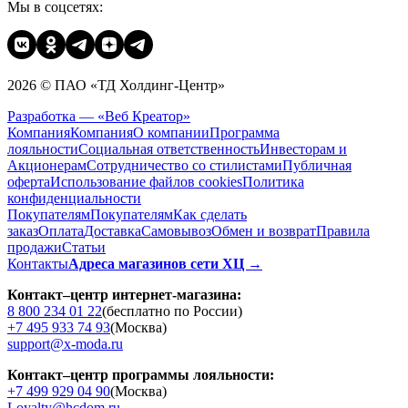
Мы в соцсетях:
2026 © ПАО «ТД Холдинг-Центр»
Разработка — «Веб Креатор»
Компания
Компания
О компании
Программа
лояльности
Социальная ответственность
Инвесторам и
Акционерам
Сотрудничество со стилистами
Публичная
оферта
Использование файлов cookies
Политика
конфиденциальности
Покупателям
Покупателям
Как сделать
заказ
Оплата
Доставка
Cамовывоз
Обмен и возврат
Правила
продажи
Статьи
Контакты
Адреса магазинов сети ХЦ →
Контакт–центр интернет-магазина:
8 800 234 01 22
(бесплатно по России)
+7 495 933 74 93
(Москва)
support@x-moda.ru
Контакт–центр программы лояльности:
+7 499 929 04 90
(Москва)
Loyalty@hcdom.ru