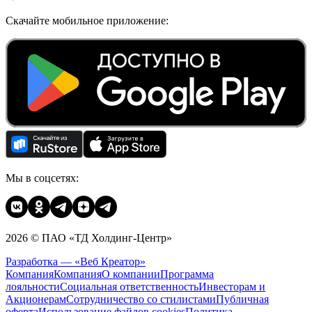
Скачайте мобильное приложение:
Мы в соцсетях:
2026 © ПАО «ТД Холдинг-Центр»
Разработка — «Веб Креатор»
Компания
Компания
О компании
Программа
лояльности
Социальная ответственность
Инвесторам и
Акционерам
Сотрудничество со стилистами
Публичная
оферта
Использование файлов cookies
Политика