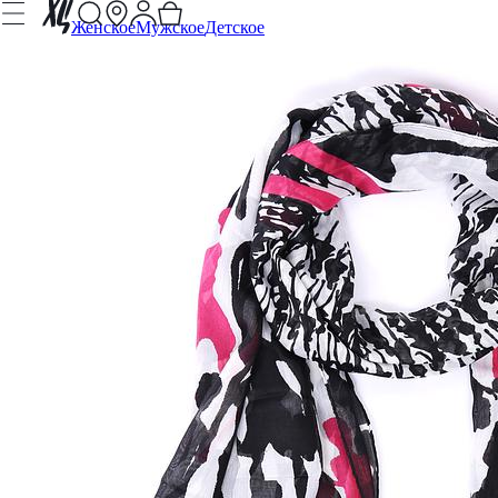
Женское
Мужское
Детское