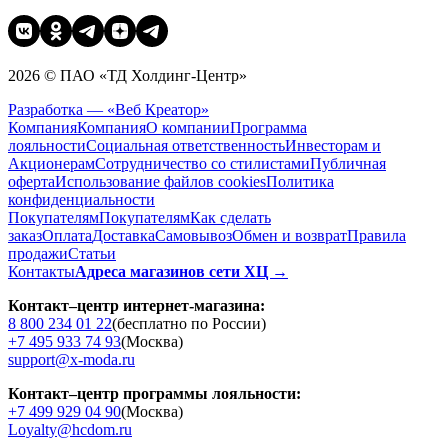
2026 © ПАО «ТД Холдинг-Центр»
Разработка — «Веб Креатор»
Компания
Компания
О компании
Программа
лояльности
Социальная ответственность
Инвесторам и
Акционерам
Сотрудничество со стилистами
Публичная
оферта
Использование файлов cookies
Политика
конфиденциальности
Покупателям
Покупателям
Как сделать
заказ
Оплата
Доставка
Cамовывоз
Обмен и возврат
Правила
продажи
Статьи
Контакты
Адреса магазинов сети ХЦ →
Контакт–центр интернет-магазина:
8 800 234 01 22
(бесплатно по России)
+7 495 933 74 93
(Москва)
support@x-moda.ru
Контакт–центр программы лояльности:
+7 499 929 04 90
(Москва)
Loyalty@hcdom.ru