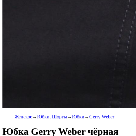
Женское
Юбки, Шорты
Юбки
Gerry Weber
Юбка Gerry Weber чёрная