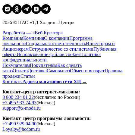
2026 © ПАО «ТД Холдинг-Центр»
Разработка — «Веб Креатор»
Компания
Компания
О компании
Программа
лояльности
Социальная ответственность
Инвесторам и
Акционерам
Сотрудничество со стилистами
Публичная
оферта
Использование файлов cookies
Политика
конфиденциальности
Покупателям
Покупателям
Как сделать
заказ
Оплата
Доставка
Cамовывоз
Обмен и возврат
Правила
продажи
Статьи
Контакты
Адреса магазинов сети ХЦ →
Контакт–центр интернет-магазина:
8 800 234 01 22
(бесплатно по России)
+7 495 933 74 93
(Москва)
support@x-moda.ru
Контакт–центр программы лояльности:
+7 499 929 04 90
(Москва)
Loyalty@hcdom.ru