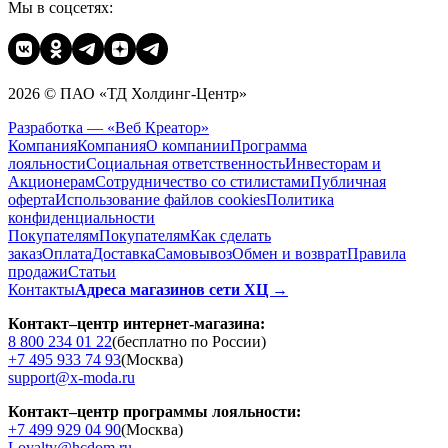
Мы в соцсетях:
2026 © ПАО «ТД Холдинг-Центр»
Разработка — «Веб Креатор»
Компания
Компания
О компании
Программа
лояльности
Социальная ответственность
Инвесторам и
Акционерам
Сотрудничество со стилистами
Публичная
оферта
Использование файлов cookies
Политика
конфиденциальности
Покупателям
Покупателям
Как сделать
заказ
Оплата
Доставка
Cамовывоз
Обмен и возврат
Правила
продажи
Статьи
Контакты
Адреса магазинов сети ХЦ →
Контакт–центр интернет-магазина:
8 800 234 01 22
(бесплатно по России)
+7 495 933 74 93
(Москва)
support@x-moda.ru
Контакт–центр программы лояльности:
+7 499 929 04 90
(Москва)
Loyalty@hcdom.ru