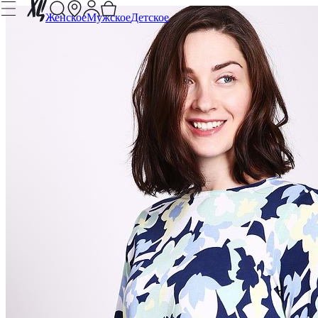
Женское
Мужское
Детское