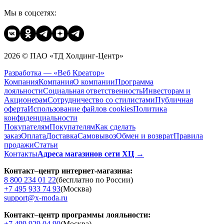
Мы в соцсетях:
2026 © ПАО «ТД Холдинг-Центр»
Разработка — «Веб Креатор»
Компания
Компания
О компании
Программа
лояльности
Социальная ответственность
Инвесторам и
Акционерам
Сотрудничество со стилистами
Публичная
оферта
Использование файлов cookies
Политика
конфиденциальности
Покупателям
Покупателям
Как сделать
заказ
Оплата
Доставка
Cамовывоз
Обмен и возврат
Правила
продажи
Статьи
Контакты
Адреса магазинов сети ХЦ →
Контакт–центр интернет-магазина:
8 800 234 01 22
(бесплатно по России)
+7 495 933 74 93
(Москва)
support@x-moda.ru
Контакт–центр программы лояльности:
+7 499 929 04 90
(Москва)