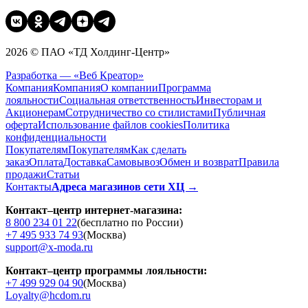
2026 © ПАО «ТД Холдинг-Центр»
Разработка — «Веб Креатор»
Компания
Компания
О компании
Программа
лояльности
Социальная ответственность
Инвесторам и
Акционерам
Сотрудничество со стилистами
Публичная
оферта
Использование файлов cookies
Политика
конфиденциальности
Покупателям
Покупателям
Как сделать
заказ
Оплата
Доставка
Cамовывоз
Обмен и возврат
Правила
продажи
Статьи
Контакты
Адреса магазинов сети ХЦ →
Контакт–центр интернет-магазина:
8 800 234 01 22
(бесплатно по России)
+7 495 933 74 93
(Москва)
support@x-moda.ru
Контакт–центр программы лояльности:
+7 499 929 04 90
(Москва)
Loyalty@hcdom.ru