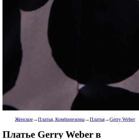
Женское
Платья, Комбинезоны
Платья
Gerry Weber
Платье Gerry Weber в