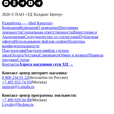
2026 © ПАО «ТД Холдинг-Центр»
Разработка — «Веб Креатор»
Компания
Компания
О компании
Программа
лояльности
Социальная ответственность
Инвесторам и
Акционерам
Сотрудничество со стилистами
Публичная
оферта
Использование файлов cookies
Политика
конфиденциальности
Покупателям
Покупателям
Как сделать
заказ
Оплата
Доставка
Cамовывоз
Обмен и возврат
Правила
продажи
Статьи
Контакты
Адреса магазинов сети ХЦ →
Контакт–центр интернет-магазина:
8 800 234 01 22
(бесплатно по России)
+7 495 933 74 93
(Москва)
support@x-moda.ru
Контакт–центр программы лояльности:
+7 499 929 04 90
(Москва)
Loyalty@hcdom.ru