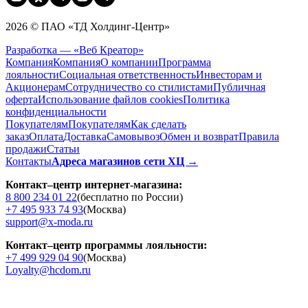
2026 © ПАО «ТД Холдинг-Центр»
Разработка — «Веб Креатор»
Компания
Компания
О компании
Программа
лояльности
Социальная ответственность
Инвесторам и
Акционерам
Сотрудничество со стилистами
Публичная
оферта
Использование файлов cookies
Политика
конфиденциальности
Покупателям
Покупателям
Как сделать
заказ
Оплата
Доставка
Cамовывоз
Обмен и возврат
Правила
продажи
Статьи
Контакты
Адреса магазинов сети ХЦ →
Контакт–центр интернет-магазина:
8 800 234 01 22
(бесплатно по России)
+7 495 933 74 93
(Москва)
support@x-moda.ru
Контакт–центр программы лояльности:
+7 499 929 04 90
(Москва)
Loyalty@hcdom.ru