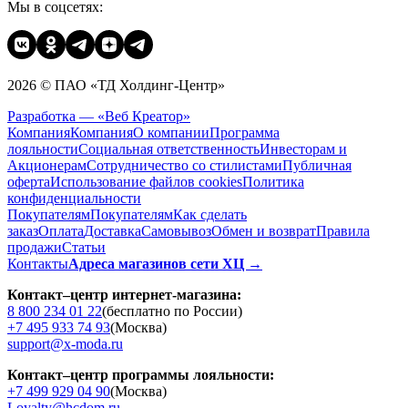
Мы в соцсетях:
2026 © ПАО «ТД Холдинг-Центр»
Разработка — «Веб Креатор»
Компания
Компания
О компании
Программа
лояльности
Социальная ответственность
Инвесторам и
Акционерам
Сотрудничество со стилистами
Публичная
оферта
Использование файлов cookies
Политика
конфиденциальности
Покупателям
Покупателям
Как сделать
заказ
Оплата
Доставка
Cамовывоз
Обмен и возврат
Правила
продажи
Статьи
Контакты
Адреса магазинов сети ХЦ →
Контакт–центр интернет-магазина:
8 800 234 01 22
(бесплатно по России)
+7 495 933 74 93
(Москва)
support@x-moda.ru
Контакт–центр программы лояльности:
+7 499 929 04 90
(Москва)
Loyalty@hcdom.ru