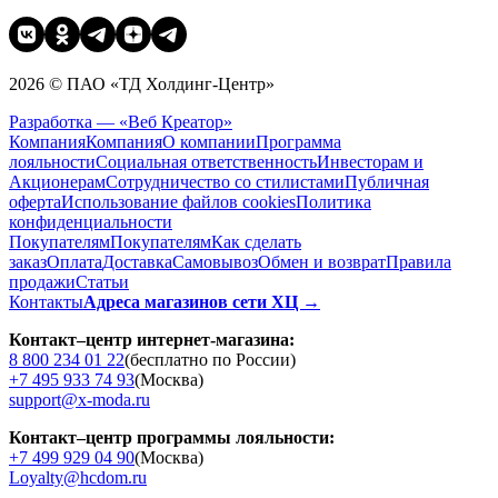
2026 © ПАО «ТД Холдинг-Центр»
Разработка — «Веб Креатор»
Компания
Компания
О компании
Программа
лояльности
Социальная ответственность
Инвесторам и
Акционерам
Сотрудничество со стилистами
Публичная
оферта
Использование файлов cookies
Политика
конфиденциальности
Покупателям
Покупателям
Как сделать
заказ
Оплата
Доставка
Cамовывоз
Обмен и возврат
Правила
продажи
Статьи
Контакты
Адреса магазинов сети ХЦ →
Контакт–центр интернет-магазина:
8 800 234 01 22
(бесплатно по России)
+7 495 933 74 93
(Москва)
support@x-moda.ru
Контакт–центр программы лояльности:
+7 499 929 04 90
(Москва)
Loyalty@hcdom.ru