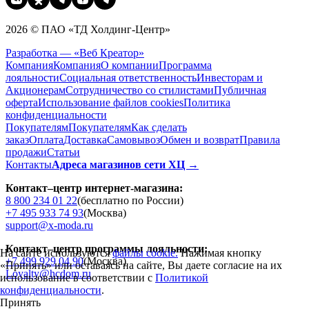
2026 © ПАО «ТД Холдинг-Центр»
Разработка — «Веб Креатор»
Компания
Компания
О компании
Программа
лояльности
Социальная ответственность
Инвесторам и
Акционерам
Сотрудничество со стилистами
Публичная
оферта
Использование файлов cookies
Политика
конфиденциальности
Покупателям
Покупателям
Как сделать
заказ
Оплата
Доставка
Cамовывоз
Обмен и возврат
Правила
продажи
Статьи
Контакты
Адреса магазинов сети ХЦ →
Контакт–центр интернет-магазина:
8 800 234 01 22
(бесплатно по России)
+7 495 933 74 93
(Москва)
support@x-moda.ru
Контакт–центр программы лояльности:
На сайте используются
файлы cookie.
Нажимая кнопку
+7 499 929 04 90
(Москва)
«Принять» или оставаясь на сайте, Вы даете согласие на их
Loyalty@hcdom.ru
использование в соответствии с
Политикой
конфиденциальности
.
Принять