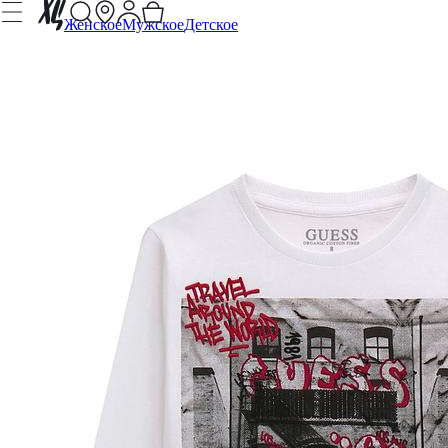
Женское
Мужское
Детское