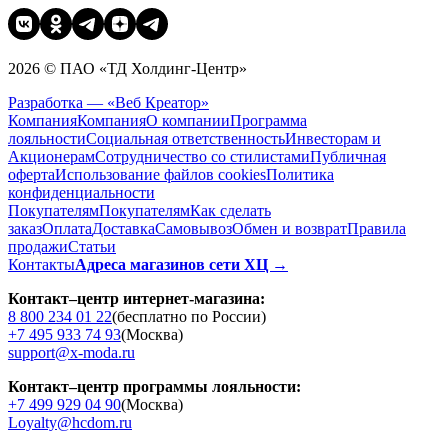
2026 © ПАО «ТД Холдинг-Центр»
Разработка — «Веб Креатор»
Компания
Компания
О компании
Программа
лояльности
Социальная ответственность
Инвесторам и
Акционерам
Сотрудничество со стилистами
Публичная
оферта
Использование файлов cookies
Политика
конфиденциальности
Покупателям
Покупателям
Как сделать
заказ
Оплата
Доставка
Cамовывоз
Обмен и возврат
Правила
продажи
Статьи
Контакты
Адреса магазинов сети ХЦ →
Контакт–центр интернет-магазина:
8 800 234 01 22
(бесплатно по России)
+7 495 933 74 93
(Москва)
support@x-moda.ru
Контакт–центр программы лояльности:
+7 499 929 04 90
(Москва)
Loyalty@hcdom.ru