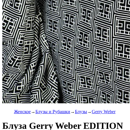
Женское
Блузы и Рубашки
Блузы
Gerry Weber
Блуза Gerry Weber EDITION