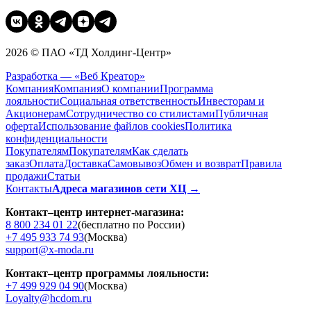
2026 © ПАО «ТД Холдинг-Центр»
Разработка — «Веб Креатор»
Компания
Компания
О компании
Программа
лояльности
Социальная ответственность
Инвесторам и
Акционерам
Сотрудничество со стилистами
Публичная
оферта
Использование файлов cookies
Политика
конфиденциальности
Покупателям
Покупателям
Как сделать
заказ
Оплата
Доставка
Cамовывоз
Обмен и возврат
Правила
продажи
Статьи
Контакты
Адреса магазинов сети ХЦ →
Контакт–центр интернет-магазина:
8 800 234 01 22
(бесплатно по России)
+7 495 933 74 93
(Москва)
support@x-moda.ru
Контакт–центр программы лояльности:
+7 499 929 04 90
(Москва)
Loyalty@hcdom.ru