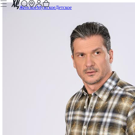
Женское
Мужское
Детское