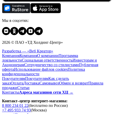
Мы в соцсетях:
2026 © ПАО «ТД Холдинг-Центр»
Разработка — «Веб Креатор»
Компания
Компания
О компании
Программа
лояльности
Социальная ответственность
Инвесторам и
Акционерам
Сотрудничество со стилистами
Публичная
оферта
Использование файлов cookies
Политика
конфиденциальности
Покупателям
Покупателям
Как сделать
заказ
Оплата
Доставка
Cамовывоз
Обмен и возврат
Правила
продажи
Статьи
Контакты
Адреса магазинов сети ХЦ →
Контакт–центр интернет-магазина:
8 800 234 01 22
(бесплатно по России)
+7 495 933 74 93
(Москва)