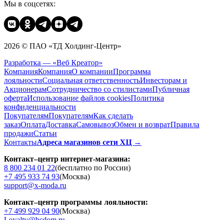
Мы в соцсетях:
2026 © ПАО «ТД Холдинг-Центр»
Разработка — «Веб Креатор»
Компания
Компания
О компании
Программа
лояльности
Социальная ответственность
Инвесторам и
Акционерам
Сотрудничество со стилистами
Публичная
оферта
Использование файлов cookies
Политика
конфиденциальности
Покупателям
Покупателям
Как сделать
заказ
Оплата
Доставка
Cамовывоз
Обмен и возврат
Правила
продажи
Статьи
Контакты
Адреса магазинов сети ХЦ →
Контакт–центр интернет-магазина:
8 800 234 01 22
(бесплатно по России)
+7 495 933 74 93
(Москва)
support@x-moda.ru
Контакт–центр программы лояльности:
+7 499 929 04 90
(Москва)
Loyalty@hcdom.ru