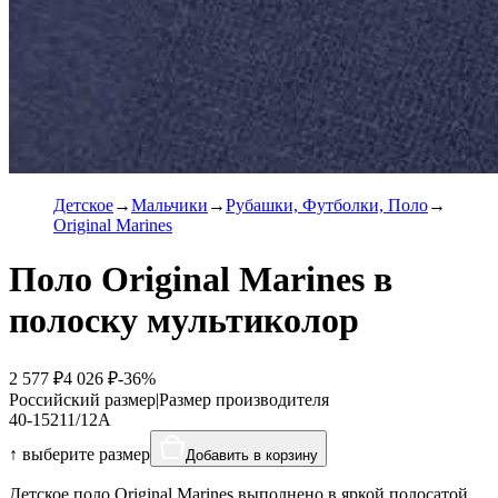
Детское
Мальчики
Рубашки, Футболки, Поло
Original Marines
Поло Original Marines в
полоску мультиколор
2 577 ₽
4 026 ₽
-36%
Российский размер
|
Размер производителя
40-152
11/12A
↑ выберите размер
Добавить в корзину
Детское поло Original Marines выполнено в яркой полосатой