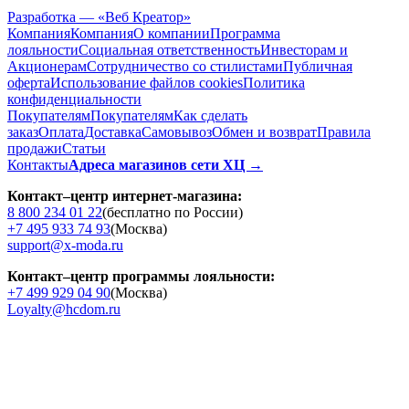
Разработка — «Веб Креатор»
Компания
Компания
О компании
Программа
лояльности
Социальная ответственность
Инвесторам и
Акционерам
Сотрудничество со стилистами
Публичная
оферта
Использование файлов cookies
Политика
конфиденциальности
Покупателям
Покупателям
Как сделать
заказ
Оплата
Доставка
Cамовывоз
Обмен и возврат
Правила
продажи
Статьи
Контакты
Адреса магазинов сети ХЦ →
Контакт–центр интернет-магазина:
8 800 234 01 22
(бесплатно по России)
+7 495 933 74 93
(Москва)
support@x-moda.ru
Контакт–центр программы лояльности:
+7 499 929 04 90
(Москва)
Loyalty@hcdom.ru