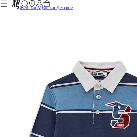
Женское
Мужское
Детское