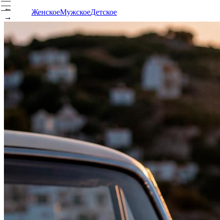
←
Женское
Мужское
Детское
→