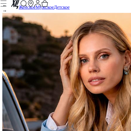
←
Женское
Мужское
Детское
→