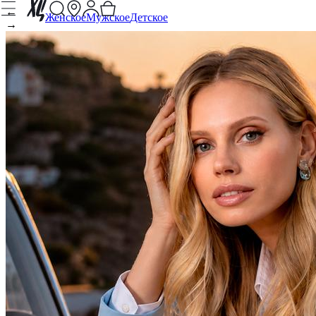
←
Женское
Мужское
Детское
→