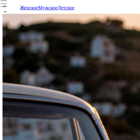
←
Женское
Мужское
Детское
→